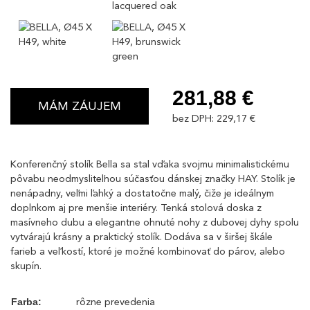
281,88 €
MÁM ZÁUJEM
bez DPH: 229,17 €
Konferenčný stolík Bella sa stal vďaka svojmu minimalistickému
pôvabu neodmysliteľnou súčasťou dánskej značky HAY. Stolík je
nenápadny, veľmi ľahký a dostatočne malý, čiže je ideálnym
doplnkom aj pre menšie interiéry. Tenká stolová doska z
masívneho dubu a elegantne ohnuté nohy z dubovej dyhy spolu
vytvárajú krásny a praktický stolík. Dodáva sa v širšej škále
farieb a veľkostí, ktoré je možné kombinovať do párov, alebo
skupín.
rôzne prevedenia
Farba: