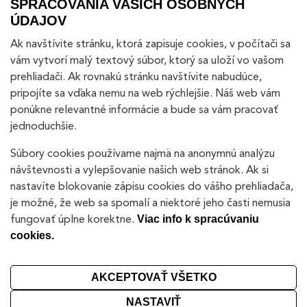
SPRACOVANIA VAŠICH OSOBNÝCH
ÚDAJOV
Ak navštívite stránku, ktorá zapisuje cookies, v počítači sa
A dostanete 1x mesačne všetky novinky v predstihu
vám vytvorí malý textový súbor, ktorý sa uloží vo vašom
prehliadači. Ak rovnakú stránku navštívite nabudúce,
pripojíte sa vďaka nemu na web rýchlejšie. Náš web vám
+421 918 889 886
HOTLINE
ponúkne relevantné informácie a bude sa vám pracovať
wemal@wemal.sk
E-MAIL
jednoduchšie.
Súbory cookies používame najmä na anonymnú analýzu
Žižkova 1/A, 81102 Bratislava, ( bývala
SHOWROOM
návštevnosti a vylepšovanie našich web stránok. Ak si
reštaurácia Rybársky cech)
nastavíte blokovanie zápisu cookies do vášho prehliadača,
NÁJDETE
je možné, že web sa spomalí a niektoré jeho časti nemusia
NÁS NA
fungovať úplne korektne.
Viac info k spracúvaniu
cookies.
KONTAKT
OCHRANA OSOBNÝCH ÚDAJOV
NASTAVENIE COOKIES
AKCEPTOVAŤ VŠETKO
NASTAVIŤ