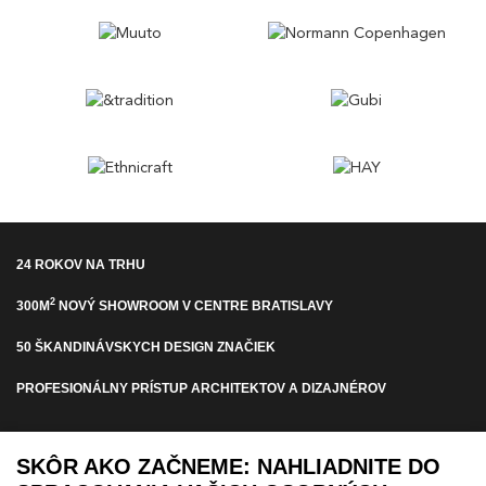
24 ROKOV NA TRHU
2
300M
NOVÝ SHOWROOM V CENTRE BRATISLAVY
50 ŠKANDINÁVSKYCH DESIGN ZNAČIEK
PROFESIONÁLNY PRÍSTUP ARCHITEKTOV A DIZAJNÉROV
PRIHLÁSTE SA NA ODBER NOVINIEK
SKÔR AKO ZAČNEME: NAHLIADNITE DO