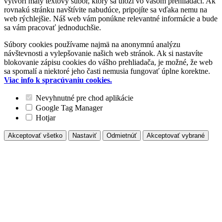
vytvorí malý textový súbor, ktorý sa uloží vo vašom prehliadači. Ak
rovnakú stránku navštívite nabudúce, pripojíte sa vďaka nemu na
web rýchlejšie. Náš web vám ponúkne relevantné informácie a bude
sa vám pracovať jednoduchšie.
Súbory cookies používame najmä na anonymnú analýzu
návštevnosti a vylepšovanie našich web stránok. Ak si nastavíte
blokovanie zápisu cookies do vášho prehliadača, je možné, že web
sa spomalí a niektoré jeho časti nemusia fungovať úplne korektne.
Viac info k spracúvaniu cookies.
Nevyhnutné pre chod aplikácie
Google Tag Manager
Hotjar
Akceptovať všetko
Nastaviť
Odmietnúť
Akceptovať vybrané