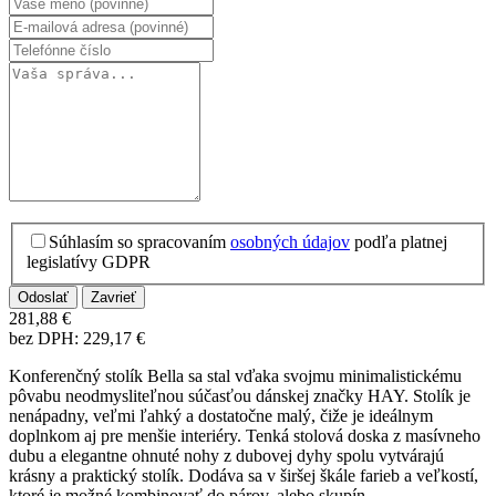
Súhlasím so spracovaním
osobných údajov
podľa platnej
legislatívy GDPR
Zavrieť
281,88 €
bez DPH: 229,17 €
Konferenčný stolík Bella sa stal vďaka svojmu minimalistickému
pôvabu neodmysliteľnou súčasťou dánskej značky HAY. Stolík je
nenápadny, veľmi ľahký a dostatočne malý, čiže je ideálnym
doplnkom aj pre menšie interiéry. Tenká stolová doska z masívneho
dubu a elegantne ohnuté nohy z dubovej dyhy spolu vytvárajú
krásny a praktický stolík. Dodáva sa v širšej škále farieb a veľkostí,
ktoré je možné kombinovať do párov, alebo skupín.