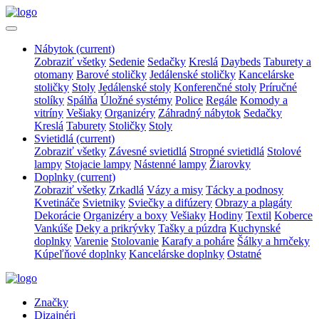
Nábytok
(current)
Zobraziť všetky
Sedenie
Sedačky
Kreslá
Daybeds
Taburety a
otomany
Barové stoličky
Jedálenské stoličky
Kancelárske
stoličky
Stoly
Jedálenské stoly
Konferenčné stoly
Príručné
stolíky
Spálňa
Úložné systémy
Police
Regále
Komody a
vitríny
Vešiaky
Organizéry
Záhradný nábytok
Sedačky
Kreslá
Taburety
Stoličky
Stoly
Svietidlá
(current)
Zobraziť všetky
Závesné svietidlá
Stropné svietidlá
Stolové
lampy
Stojacie lampy
Nástenné lampy
Žiarovky
Doplnky
(current)
Zobraziť všetky
Zrkadlá
Vázy a misy
Tácky a podnosy
Kvetináče
Svietniky
Sviečky a difúzery
Obrazy a plagáty
Dekorácie
Organizéry a boxy
Vešiaky
Hodiny
Textil
Koberce
Vankúše
Deky a prikrývky
Tašky a púzdra
Kuchynské
doplnky
Varenie
Stolovanie
Karafy a poháre
Šálky a hrnčeky
Kúpeľňové doplnky
Kancelárske doplnky
Ostatné
Značky
Dizajnéri