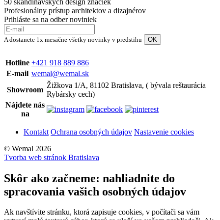
50 škandinávskych design značiek
Profesionálny prístup architektov a dizajnérov
Prihláste sa na odber noviniek
A dostanete 1x mesačne všetky novinky v predstihu
Hotline
+421 918 889 886
E-mail
wemal@wemal.sk
Žižkova 1/A, 81102 Bratislava, ( bývala reštaurácia
Showroom
Rybársky cech)
Nájdete nás
na
Kontakt
Ochrana osobných údajov
Nastavenie cookies
© Wemal 2026
Tvorba web stránok Bratislava
Skôr ako začneme: nahliadnite do
spracovania vašich osobných údajov
Ak navštívite stránku, ktorá zapisuje cookies, v počítači sa vám