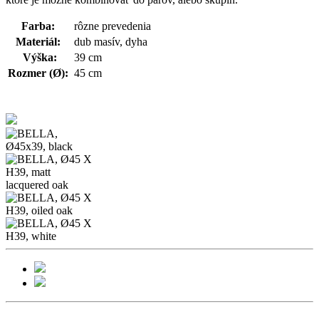
Farba:
rôzne prevedenia
Materiál:
dub masív, dyha
Výška:
39 cm
Rozmer (
Ø
)
:
45 cm