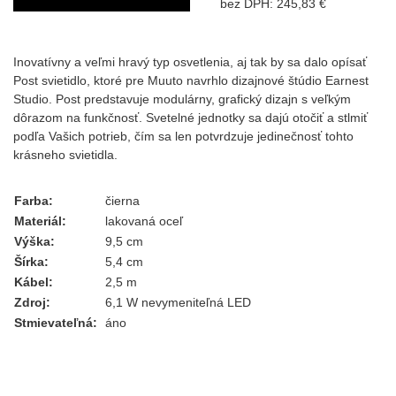
bez DPH: 245,83 €
Inovatívny a veľmi hravý typ osvetlenia, aj tak by sa dalo opísať
Post svietidlo, ktoré pre Muuto navrhlo dizajnové štúdio Earnest
Studio. Post predstavuje modulárny, grafický dizajn s veľkým
dôrazom na funkčnosť. Svetelné jednotky sa dajú otočiť a stlmiť
podľa Vašich potrieb, čím sa len potvrdzuje jedinečnosť tohto
krásneho svietidla.
Farba:
čierna
Materiál:
lakovaná oceľ
Výška:
9,5 cm
Šírka:
5,4 cm
Kábel:
2,5 m
Zdroj:
6,1 W nevymeniteľná LED
Stmievateľná:
áno