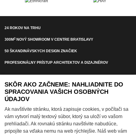
24 ROKOV NA TRHU
2
300M
NOVÝ SHOWROOM V CENTRE BRATISLAVY
50 ŠKANDINÁVSKYCH DESIGN ZNAČIEK
PROFESIONÁLNY PRÍSTUP ARCHITEKTOV A DIZAJNÉROV
PRIHLÁSTE SA NA ODBER NOVINIEK
SKÔR AKO ZAČNEME: NAHLIADNITE DO
SPRACOVANIA VAŠICH OSOBNÝCH
ÚDAJOV
Ak navštívite stránku, ktorá zapisuje cookies, v počítači sa
A dostanete 1x mesačne všetky novinky v predstihu
vám vytvorí malý textový súbor, ktorý sa uloží vo vašom
prehliadači. Ak rovnakú stránku navštívite nabudúce,
pripojíte sa vďaka nemu na web rýchlejšie. Náš web vám
HOTLINE
+421 918 889 886