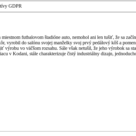
latívy GDPR
miestnom futbalovom štadióne auto, nemohol ani len tušiť, že sa začín
kôr, vyrobil do salónu svojej manželky svoj prvý pedálový kôš a pomen
ájiť výrobu vo väčšom rozsahu. Sále však netušil, že jeho výrobok sa 
iacu v Kodani, stále charakterizuje čistý industriálny dizajn, jednoduc