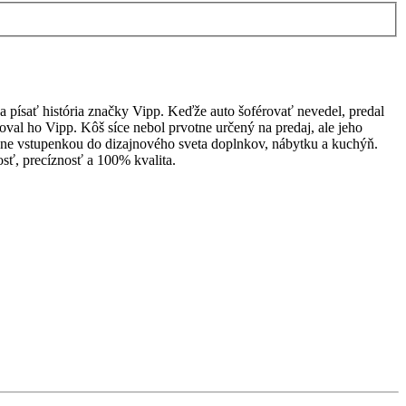
a písať história značky Vipp. Keďže auto šoférovať nevedel, predal
oval ho Vipp. Kôš síce nebol prvotne určený na predaj, ale jeho
stane vstupenkou do dizajnového sveta doplnkov, nábytku a kuchýň.
hosť, precíznosť a 100% kvalita.