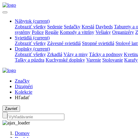
Nábytok
(current)
Zobraziť všetky
Sedenie
Sedačky
Kreslá
Daybeds
Taburety a 
systémy
Police
Regále
Komody a vitríny
Vešiaky
Organizéry
Z
Svietidlá
(current)
Zobraziť všetky
Závesné svietidlá
Stropné svietidlá
Stolové la
Doplnky
(current)
Zobraziť všetky
Zrkadlá
Vázy a misy
Tácky a podnosy
Kvetin
Tašky a púzdra
Kuchynské doplnky
Varenie
Stolovanie
Karafy
Značky
Dizajnéri
Kolekcie
Hľadať
Zavrieť
Domov