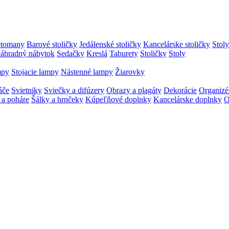
otomany
Barové stoličky
Jedálenské stoličky
Kancelárske stoličky
Stoly
áhradný nábytok
Sedačky
Kreslá
Taburety
Stoličky
Stoly
mpy
Stojacie lampy
Nástenné lampy
Žiarovky
áče
Svietniky
Sviečky a difúzery
Obrazy a plagáty
Dekorácie
Organizé
 a poháre
Šálky a hrnčeky
Kúpeľňové doplnky
Kancelárske doplnky
O