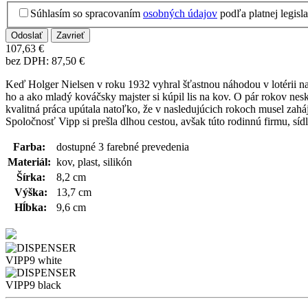
Súhlasím so spracovaním
osobných údajov
podľa platnej legis
Zavrieť
107,63 €
bez DPH: 87,50 €
Keď Holger Nielsen v roku 1932 vyhral šťastnou náhodou v lotérii na 
ho a ako mladý kováčsky majster si kúpil lis na kov. O pár rokov nes
kvalitná práca upútala natoľko, že v nasledujúcich rokoch musel zah
Spoločnosť Vipp si prešla dlhou cestou, avšak túto rodinnú firmu, sídl
Farba:
dostupné 3 farebné prevedenia
Materiál:
kov, plast, silikón
Šírka:
8,2 cm
Výška:
13,7 cm
Hĺbka:
9,6 cm