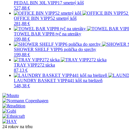
PEDAL BIN 30L VIPP17 smetný kôš
527,88 €
OFFICE BIN VIPP52 smetný kôš
281,88 €
TOWEL BAR VIPP8 tyč na uteráky
199,88 €
SHOWER SHELF VIPP6 polička do sprchy
199,88 €
TRAY VIPP272 tácka
87,13 €
LAUNDRY BASKET VIPP441 kôš na bielizeň
548,38 €
24 rokov na trhu