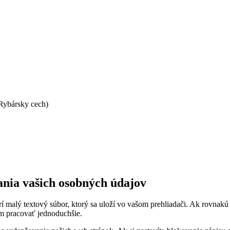
 Rybársky cech)
ania vašich osobných údajov
orí malý textový súbor, ktorý sa uloží vo vašom prehliadači. Ak rovnak
m pracovať jednoduchšie.