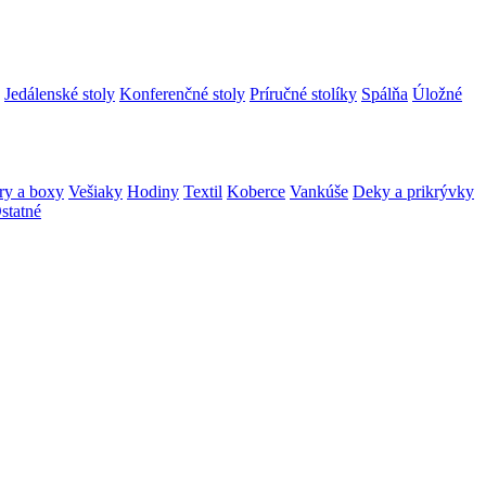
Jedálenské stoly
Konferenčné stoly
Príručné stolíky
Spálňa
Úložné
ry a boxy
Vešiaky
Hodiny
Textil
Koberce
Vankúše
Deky a prikrývky
statné