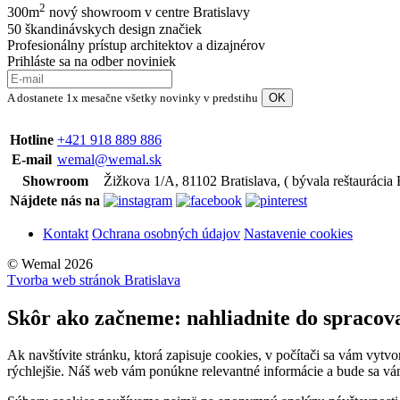
2
300m
nový showroom v centre Bratislavy
50 škandinávskych design značiek
Profesionálny prístup architektov a dizajnérov
Prihláste sa na odber noviniek
A dostanete 1x mesačne všetky novinky v predstihu
Hotline
+421 918 889 886
E-mail
wemal@wemal.sk
Showroom
Žižkova 1/A, 81102 Bratislava, ( bývala reštaurácia
Nájdete nás na
Kontakt
Ochrana osobných údajov
Nastavenie cookies
© Wemal 2026
Tvorba web stránok Bratislava
Skôr ako začneme: nahliadnite do spracov
Ak navštívite stránku, ktorá zapisuje cookies, v počítači sa vám vytv
rýchlejšie. Náš web vám ponúkne relevantné informácie a bude sa vá